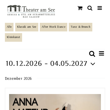
Skip
to
content
Alle
Klassik am See
After Work Dance
Tanz & Brunch
Kleinkunst
Veranstaltungen
Ve
Suche
Veran
Liste
An
10.12.2026
 - 
04.05.2027
Such-
Na
Datum
und
Dezember 2026
wählen.
Ansic