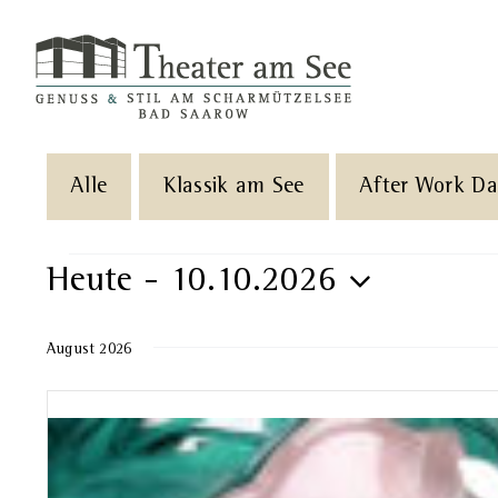
Skip
to
content
Alle
Klassik am See
After Work D
Veranstaltungen
Heute
 - 
10.10.2026
Datum
August 2026
wählen.