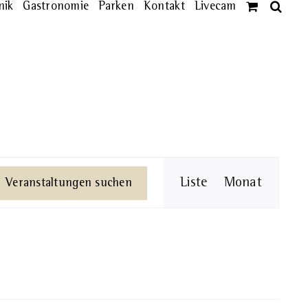
nik
Gastronomie
Parken
Kontakt
Livecam
Veransta
Liste
Monat
Veranstaltungen suchen
Ansichte
Navigati