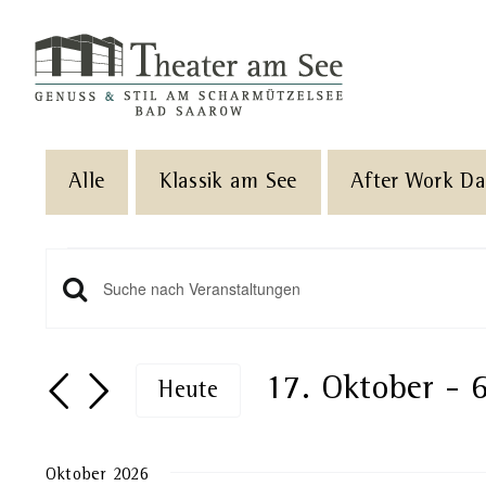
Skip
to
content
Alle
Klassik am See
After Work D
Veranstaltungen
Veranstaltungen
Geben
Sie
Such-
Das
17. Oktober
 - 
Heute
und
Schlüsselwort.
Datum
Suche
Ansichtennavigation
wählen.
Oktober 2026
nach