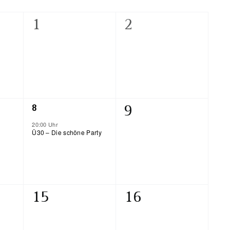
0
0
1
2
ltungen,
Veranstaltungen,
Veranstaltunge
1
0
8
9
Veranstaltung,
20:00 Uhr
ltungen,
Veranstaltunge
Ü30 – Die schöne Party
0
0
15
16
ltungen,
Veranstaltungen,
Veranstaltunge