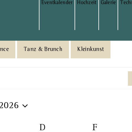
Eventkalender
Hochzeit
Galerie
Tech
ance
Tanz & Brunch
Kleinkunst
 2026
ittwoch
D
Donnerstag
F
Freitag