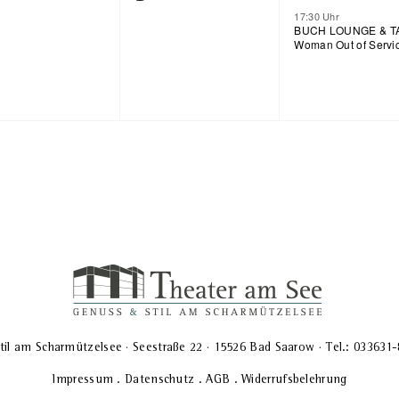
Veranstaltung,
17:30 Uhr
n,
ranstaltungen,
Veranstaltungen,
BUCH LOUNGE & T
Woman Out of Servi
til am Scharmützelsee · Seestraße 22 · 15526 Bad Saarow · Tel.: 033631
Impressum
.
Datenschutz
.
AGB
.
Widerrufsbelehrung