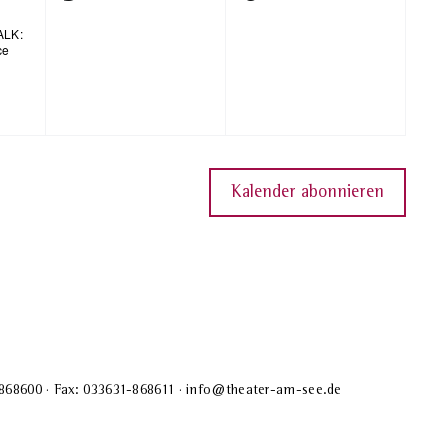
Veranstaltungen,
Veranstaltunge
ALK:
ce
Kalender abonnieren
-868600 · Fax: 033631-868611 · info@theater-am-see.de