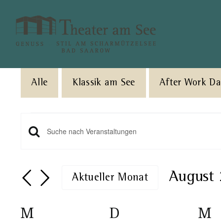
Skip
to
content
Alle
Klassik am See
After Work D
Veranstaltungen
Veranstaltungen
Geben
Sie
Such-
Das
August
Aktueller Monat
und
Schlüsselwort.
Datum
Suche
Ansichtennavigation
wählen.
Kalender
M
Montag
D
Dienstag
M
M
nach