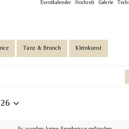
Eventkalender
Hochzeit
Galerie
Tech
ance
Tanz & Brunch
Kleinkunst
026