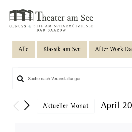
Skip
to
content
Alle
Klassik am See
After Work D
Veranstaltungen
Veranstaltungen
Geben
Sie
Such-
Das
April 2
Aktueller Monat
und
Schlüsselwort.
Datum
Suche
Ansichtennavigation
wählen.
nach