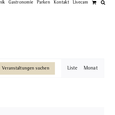
nik
Gastronomie
Parken
Kontakt
Livecam
Veransta
Liste
Monat
Veranstaltungen suchen
Ansichte
Navigati