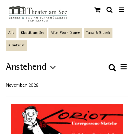
Skip
to
content
Alle
Klassik am See
After Work Dance
Tanz & Brunch
Kleinkunst
Veranstaltungen
Anstehend
Ve
Suche
Veran
Liste
An
Datum
Such-
November 2026
wählen.
Na
und
Ansic