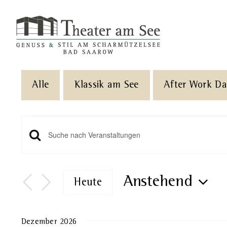
Skip
to
content
Alle
Klassik am See
After Work D
Veranstaltungen
Veranstaltungen
Geben
Sie
Such-
Das
Anstehend
Heute
und
Schlüsselwort.
Datum
Suche
Ansichtennavigation
wählen.
Dezember 2026
nach