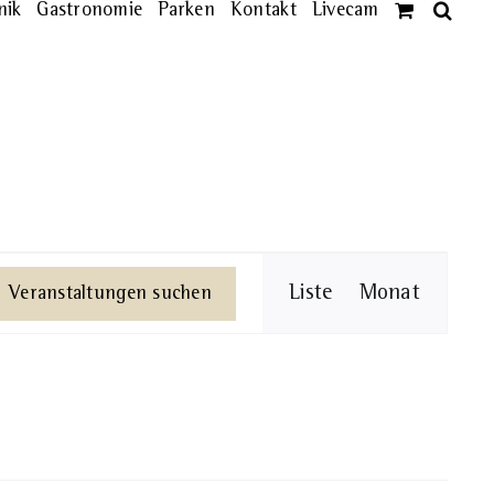
nik
Gastronomie
Parken
Kontakt
Livecam
Veransta
Liste
Monat
Veranstaltungen suchen
Ansichte
Navigati