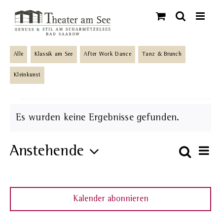
Skip
to
content
Alle
Klassik am See
After Work Dance
Tanz & Brunch
Kleinkunst
Veranstaltungen
Es wurden keine Ergebnisse gefunden.
Hinweis
Anstehende
Ve
Suche
Veran
Liste
An
Datum
Such-
wählen.
Na
und
Kalender abonnieren