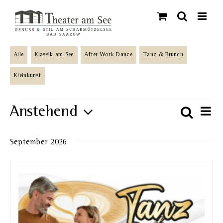
Skip
to
content
Alle
Klassik am See
After Work Dance
Tanz & Brunch
Kleinkunst
Veranstaltungen
Anstehend
Ve
Suche
Veran
Liste
An
Datum
Such-
September 2026
wählen.
Na
und
Ansic