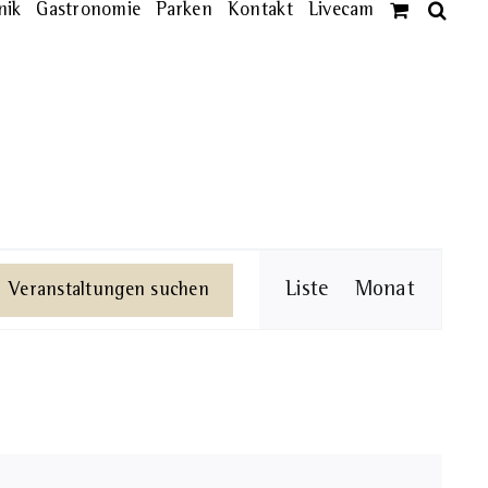
nik
Gastronomie
Parken
Kontakt
Livecam
Veransta
Liste
Monat
Veranstaltungen suchen
Ansichte
Navigati