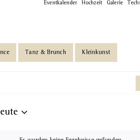
Eventkalender
Hochzeit
Galerie
Tech
ance
Tanz & Brunch
Kleinkunst
eute