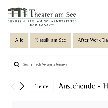
Skip
to
content
Alle
Klassik am See
After Work D
Veranstaltungen
Veranstaltungen
Geben
Sie
Such-
Das
Anstehende
 - 
H
Heute
und
Schlüsselwort.
Datum
Suche
Ansichtennavigation
wählen.
nach